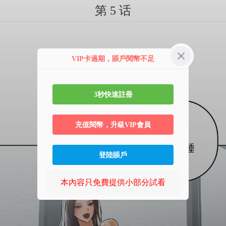
第 5 话
VIP卡過期，賬戶閱幣不足
3秒快速註冊
充值閱幣，升級VIP會員
登陸賬戶
本內容只免費提供小部分試看