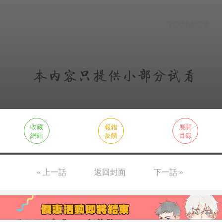
收藏
報錯
展開
網站
反饋
目錄
« 上一話
返回封面
下一話 »