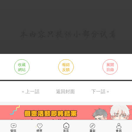
收藏
報錯
展開
網站
反饋
目錄
« 上一話
返回封面
下一話 »
發現
榜單
首页
書架
會員