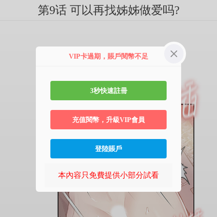
第9话 可以再找姊姊做爱吗?
VIP卡過期，賬戶閱幣不足
3秒快速註冊
充值閱幣，升級VIP會員
登陸賬戶
本內容只免費提供小部分試看