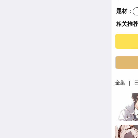
题材：
相关推
犯罪
古
古惑少年
古惑少年
全集 | 
韩漫古惑
看古惑少
古惑少年
古惑少年