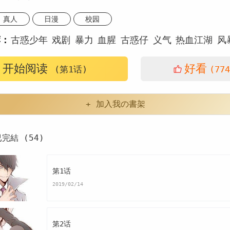
真人
日漫
校园
荐：
古惑少年
戏剧
暴力
血腥
古惑仔
义气
热血江湖
风
惑少年洪文定
古惑少年律师
古惑少年漫画免费观看
开始阅读
好看
(第1话)
(774
什么意思
古惑少年奋斗篇
古惑少年激斗篇3
少年古惑
+ 加入我の書架
漫画
少年古惑仔电影系列
我想看少年古惑仔
已完結 (54)
少年洪文定
韩漫古惑少年
古惑少年漫画免费
年漫画末删减版
古惑少年免费
版古惑少年漫画最新话
第1话
2019/02/14
漫画汗汗漫画
古惑少年漫画歪歪漫画
古惑少年漫画土豪
漫画完整
古惑少年免费版下拉式
第2话